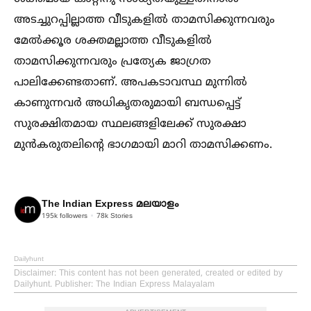
അടച്ചുറപ്പില്ലാത്ത വീടുകളില്‍ താമസിക്കുന്നവരും
മേല്‍ക്കൂര ശക്തമല്ലാത്ത വീടുകളില്‍
താമസിക്കുന്നവരും പ്രത്യേക ജാഗ്രത
പാലിക്കേണ്ടതാണ്. അപകടാവസ്ഥ മുന്നില്‍
കാണുന്നവർ അധികൃതരുമായി ബന്ധപ്പെട്ട്
സുരക്ഷിതമായ സ്ഥലങ്ങളിലേക്ക് സുരക്ഷാ
മുൻകരുതലിന്റെ ഭാഗമായി മാറി താമസിക്കണം.
The Indian Express മലയാളം
195k
followers
78k
Stories
Dailyhunt
Disclaimer
: This content has not been generated, created or edited by
Dailyhunt. Publisher: The Indian Express Malayalam