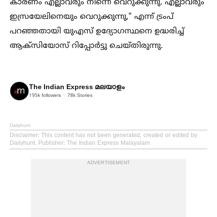
കാരണം എല്ലാവരും നിന്നെ വെറുക്കുന്നു. എല്ലാവരും
ഇസ്രയേലിനെയും വെറുക്കുന്നു," എന്ന് ട്രംപ്
പറഞ്ഞതായി യുഎസ് ഉദ്യോഗസ്ഥനെ ഉദ്ധരിച്ച്‌
ആക്സിയോസ് റിപ്പോർട്ടു ചെയ്തിരുന്നു.
The Indian Express മലയാളം
195k
followers
78k
Stories
Dailyhunt
Disclaimer
: This content has not been generated, created or edited by
Dailyhunt. Publisher: The Indian Express Malayalam
ADVERTISEMENT