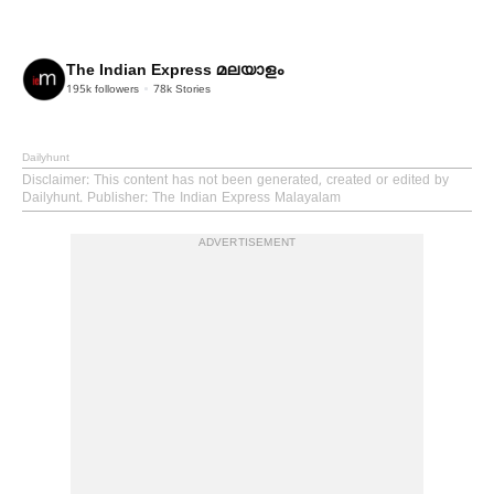
The Indian Express മലയാളം
195k
followers
78k
Stories
Dailyhunt
Disclaimer
: This content has not been generated, created or edited by
Dailyhunt. Publisher: The Indian Express Malayalam
ADVERTISEMENT