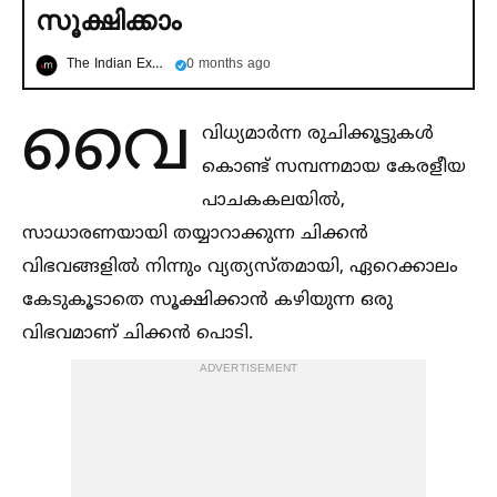
സൂക്ഷിക്കാം
The Indian Express മലയാളം
0 months ago
വൈ
വിധ്യമാർന്ന രുചിക്കൂട്ടുകള്‍
കൊണ്ട് സമ്പന്നമായ കേരളീയ
പാചകകലയില്‍,
സാധാരണയായി തയ്യാറാക്കുന്ന ചിക്കൻ
വിഭവങ്ങളില്‍ നിന്നും വ്യത്യസ്തമായി, ഏറെക്കാലം
കേടുകൂടാതെ സൂക്ഷിക്കാൻ കഴിയുന്ന ഒരു
വിഭവമാണ് ചിക്കൻ പൊടി.
ADVERTISEMENT