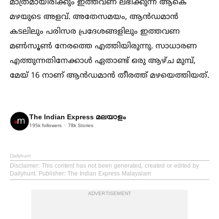
മാത്രമായിരിക്കും ഇത്തവണ ലഭിക്കുന്ന ആകെ
മഴയുടെ അളവ്. അതേസമയം, ആൻഡമാൻ
കടലിലും പരിസര പ്രദേശങ്ങളിലും ഇത്തവണ
മണ്‍സൂണ്‍ നേരത്തെ എത്തിയിരുന്നു. സാധാരണ
എത്തുന്നതിനേക്കാള്‍ ഏതാണ്ട് ഒരു ആഴ്ച മുമ്പ്,
മേയ് 16 നാണ് ആൻഡമാൻ തീരത്ത് മഴയെത്തിയത്.
The Indian Express മലയാളം
195k
followers
78k
Stories
Dailyhunt
Disclaimer
: This content has not been generated, created or edited by
Dailyhunt. Publisher: The Indian Express Malayalam
ADVERTISEMENT