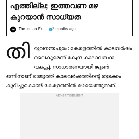
എത്തില്ല; ഇത്തവണ മഴ
കുറയാൻ സാധ്യത
The Indian Express മലയാളം
2 months ago
തി
രുവനന്തപുരം: കേരളത്തില്‍ കാലവർഷം
വൈകുമെന്ന് കേന്ദ്ര കാലാവസ്ഥാ
വകുപ്പ്. സാധാരണയായി ജൂണ്‍
ഒന്നിനാണ് രാജ്യത്ത് കാലവർഷത്തിന്റെ തുടക്കം
കുറിച്ചുകൊണ്ട് കേരളത്തില്‍ മഴയെത്തുന്നത്.
ADVERTISEMENT