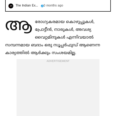
The Indian Express മലയാളം
0 months ago
ആ
രോഗ്യകരമായ കൊഴുപ്പുകള്‍,
പ്രോട്ടീൻ, നാരുകള്‍, അവശ്യ
വൈറ്റമിനുകള്‍ എന്നിവയാല്‍
സമ്പന്നമായ ബദാം ഒരു സൂപ്പർഫുഡ് ആണെന്ന
കാര്യത്തില്‍ ആർക്കും സംശയമില്ല.
ADVERTISEMENT