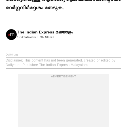
മാർഗ്ഗനിർദ്ദേശം തേടുക.
The Indian Express മലയാളം
195k
followers
78k
Stories
Dailyhunt
Disclaimer
: This content has not been generated, created or edited by
Dailyhunt. Publisher: The Indian Express Malayalam
ADVERTISEMENT