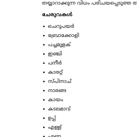
തയ്യാറാക്കുന്ന വിധം പരിചയപ്പെടുത്ത ത
ചേരുവകള്‍
ചെറുപയർ
ബ്രോക്കോളി
പച്ചമുളക്
ഇഞ്ചി
പനീർ
കാരറ്റ്
സ്പിനാച്
നാരങ്ങ
കായം
കടലമാവ്
ഉപ്പ്
എള്ള്
എണ്ണ