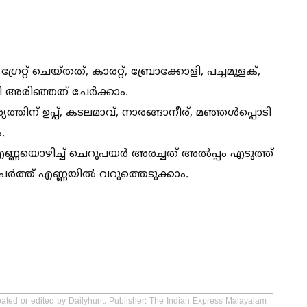
്രേറ്റ് ചെയ്തത്, കാരറ്റ്, ബ്രോക്കോളി, പച്ചമുളക്,
ി അരിഞ്ഞത് ചേർക്കാം.
തിന് ഉപ്പ്, കടലമാവ്, നാരങ്ങാനീര്, മഞ്ഞള്‍പ്പൊടി
.
ം എണ്ണയൊഴിച്ച്‌ ചെറുപയർ അരച്ചത് അല്‍പ്പം എടുത്ത്
േർത്ത് എണ്ണയില്‍ വറുത്തെടുക്കാം.
eated or edited by Dailyhunt. Publisher: The Indian Express Malayalam