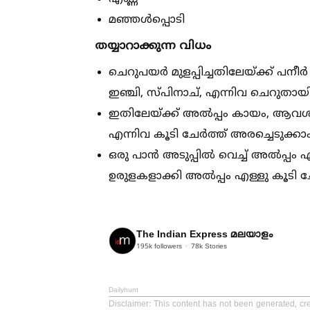
മഞ്ഞള്‍പ്പൊടി
തയ്യാറാക്കുന്ന വിധം
ചെറുപയർ മുളപ്പിച്ചതിലേയ്ക്ക് പനീർ ഗ
ഇഞ്ചി, സ്പിനാച്, എന്നിവ ചെറുതായ
ഇതിലേയ്ക്ക് അല്‍പ്പം കായം, ആവശ്യത്
എന്നിവ കൂടി ചേർത്ത് അരച്ചെടുക്കാം
ഒരു പാൻ അടുപ്പില്‍ വെച്ച്‌ അല്‍പ്പ
ഉരുളകളാക്കി അല്‍പ്പം എള്ളു കൂടി ച
The Indian Express മലയാളം
195k
followers
78k
Stories
Dailyhunt
Disclaimer
: This content has not been generated, cr