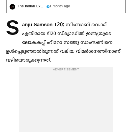
The Indian Express മലയാളം
1 month ago
S
anju Samson T20:
സിംബാബ് വെക്ക്
എതിരായ ടി20 സ്ക്വാഡില്‍ ഇന്ത്യയുടെ
ലോകകപ്പ് ഹീറോ സഞ്ജു സാംസണിനെ
ഉള്‍പ്പെടുത്താതിരുന്നത് വലിയ വിമർശനത്തിനാണ്
വഴിയൊരുക്കുന്നത്.
ADVERTISEMENT