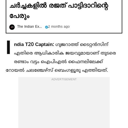
ചര്‍ച്ചകളില്‍ രജത് പാട്ടിദാറിന്റെ
പേരും
The Indian Express മലയാളം
2 months ago
I
ndia T20 Captain:
ഗുജറാത്ത് ടൈറ്റൻസിന്
എതിരെ ആധികാരിക ജയവുമായാണ് തുടരെ
രണ്ടാം വട്ടം ഐപിഎല്‍ ഫൈനലിലേക്ക്
റോയല്‍ ചലഞ്ചേഴ്സ് ബെംഗളൂരു എത്തിയത്.
ADVERTISEMENT