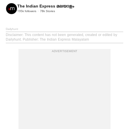
The Indian Express മലയാളം
195k
followers
78k
Stories
Dailyhunt
Disclaimer
: This content has not been generated, created or edited by
Dailyhunt. Publisher: The Indian Express Malayalam
ADVERTISEMENT