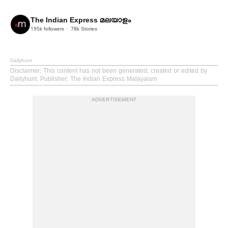
The Indian Express മലയാളം
195k
followers
78k
Stories
Dailyhunt
Disclaimer
: This content has not been generated, created or edited by
Dailyhunt. Publisher: The Indian Express Malayalam
ADVERTISEMENT