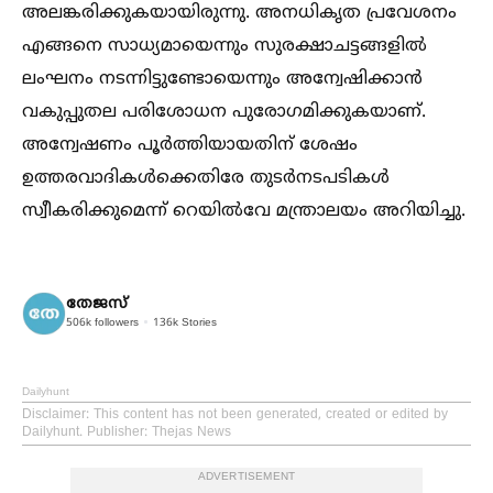
അലങ്കരിക്കുകയായിരുന്നു. അനധികൃത പ്രവേശനം
എങ്ങനെ സാധ്യമായെന്നും സുരക്ഷാചട്ടങ്ങളില്‍
ലംഘനം നടന്നിട്ടുണ്ടോയെന്നും അന്വേഷിക്കാന്‍
വകുപ്പുതല പരിശോധന പുരോഗമിക്കുകയാണ്.
അന്വേഷണം പൂര്‍ത്തിയായതിന് ശേഷം
ഉത്തരവാദികള്‍ക്കെതിരേ തുടര്‍നടപടികള്‍
സ്വീകരിക്കുമെന്ന് റെയില്‍വേ മന്ത്രാലയം അറിയിച്ചു.
തേജസ്
506k
followers
136k
Stories
Dailyhunt
Disclaimer
: This content has not been generated, created or edited by
Dailyhunt. Publisher: Thejas News
ADVERTISEMENT