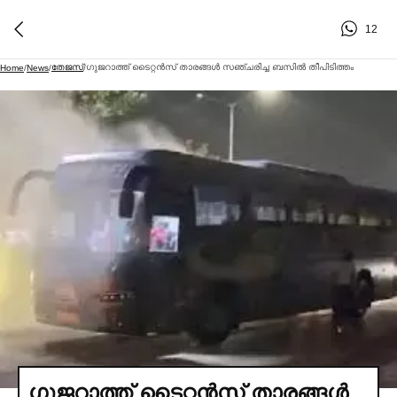
12
തേജസ്
ഗുജറാത്ത് ടൈറ്റന്‍സ് താരങ്ങള്‍ സഞ്ചരിച്ച ബസില്‍ തീപിടിത്തം
Home
/
News
/
/
ഗുജറാത്ത് ടൈറ്റന്‍സ് താരങ്ങള്‍