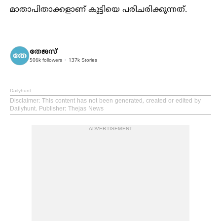
മാതാപിതാക്കളാണ് കുട്ടിയെ പരിചരിക്കുന്നത്.
തേജസ്
506k
followers
137k
Stories
Dailyhunt
Disclaimer
: This content has not been generated, created or edited by
Dailyhunt. Publisher: Thejas News
ADVERTISEMENT