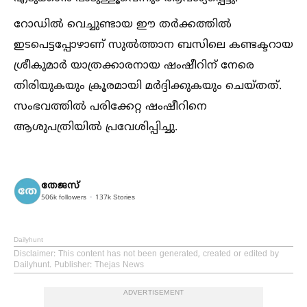
റോഡില്‍ വെച്ചുണ്ടായ ഈ തര്‍ക്കത്തില്‍
ഇടപെട്ടപ്പോഴാണ് സുല്‍ത്താന ബസിലെ കണ്ടക്ടറായ
ശ്രീകുമാര്‍ യാത്രക്കാരനായ ഷംഷീറിന് നേരെ
തിരിയുകയും ക്രൂരമായി മര്‍ദ്ദിക്കുകയും ചെയ്തത്.
സംഭവത്തില്‍ പരിക്കേറ്റ ഷംഷീറിനെ
ആശുപത്രിയില്‍ പ്രവേശിപ്പിച്ചു.
തേജസ്
506k
followers
137k
Stories
Dailyhunt
Disclaimer
: This content has not been generated, created or edited by
Dailyhunt. Publisher: Thejas News
ADVERTISEMENT