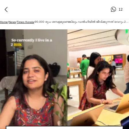
12
90,000 രൂപ ശമ്പളമുണ്ടെങ്കിലും ഡല്‍ഹിയില്‍ ജീവിക്കുന്നത് വെറും 25,000 രൂപയ്ക്ക്; ബഡ്ജറ്റ് വിവരങ്ങള്‍ പങ്കുവെച്ച്‌ സര്‍ക്കാര്‍ ഉദ്യോഗസ്ഥയുടെ വൈറല്‍ വീഡിയോ | Government Officer Delhi Monthly Budget
Home
/
News
/
Times Kerala
/