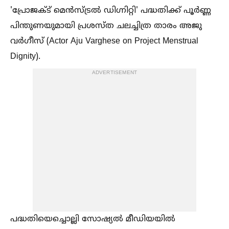
'പ്രോജക്‌ട് മെൻസ്ട്രല്‍ ഡിഗ്നിറ്റി' പദ്ധതിക്ക് പൂർണ്ണ
പിന്തുണയുമായി പ്രശസ്ത ചലച്ചിത്ര താരം അജു
വർഗീസ് (Actor Aju Varghese on Project Menstrual
Dignity).
ADVERTISEMENT
പദ്ധതിയെച്ചൊല്ലി സോഷ്യല്‍ മീഡിയയില്‍