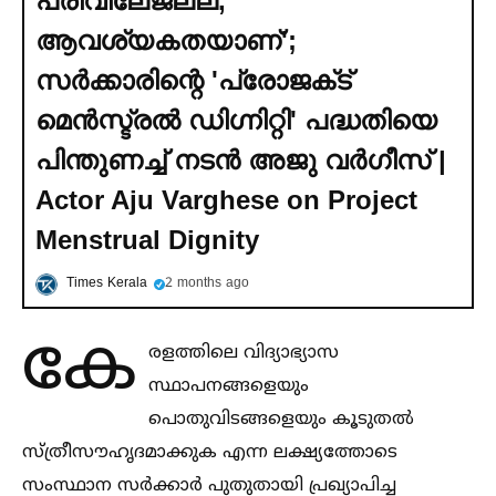
പ്രിവിലേജല്ല,
ആവശ്യകതയാണ്';
സര്‍ക്കാരിന്റെ 'പ്രോജക്‌ട്
മെൻസ്ട്രല്‍ ഡിഗ്നിറ്റി' പദ്ധതിയെ
പിന്തുണച്ച്‌ നടൻ അജു വര്‍ഗീസ് |
Actor Aju Varghese on Project
Menstrual Dignity
Times Kerala
2 months ago
കേ
രളത്തിലെ വിദ്യാഭ്യാസ
സ്ഥാപനങ്ങളെയും
പൊതുവിടങ്ങളെയും കൂടുതല്‍
സ്ത്രീസൗഹൃദമാക്കുക എന്ന ലക്ഷ്യത്തോടെ
സംസ്ഥാന സർക്കാർ പുതുതായി പ്രഖ്യാപിച്ച