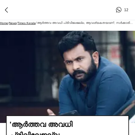
12
'ആര്‍ത്തവ അവധി പ്രിവിലേജല്ല, ആവശ്യകതയാണ്'; സര്‍ക്കാരിന്റെ 'പ്രോജക്‌ട് മെൻസ്ട്രല്‍ ഡിഗ്നിറ്റി' പദ്ധതിയെ പിന്തുണച്ച്‌ നടൻ അജു വര്‍ഗീസ് | Actor Aju Varghese On Project Menstrual Dignity
Home
/
News
/
Times Kerala
/
'ആര്‍ത്തവ അവധി