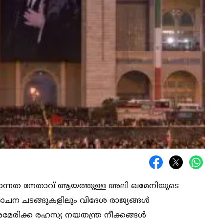
മോന്നത നേതാവ് ആയത്തുള്ള അലി ഖമേനിയുടെ
ന ചടങ്ങുകളിലും വിദേശ രാജ്യങ്ങള്‍
മേരിക്ക രഹസ്യ നയതന്ത്ര നീക്കങ്ങള്‍