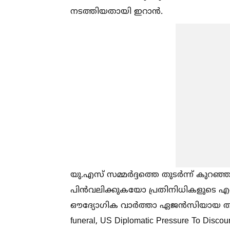
നടത്തിയതായി ഇറാൻ.
യു.എസ് സമ്മർദ്ദത്തെ തുടർന്ന് കുറഞ്ഞത്
പിൻവലിക്കുകയോ പ്രതിനിധികളുടെ എ
ഔദ്യോഗിക വാർത്താ ഏജൻസിയായ തസ്നിം റ
funeral, US Diplomatic Pressure To Discou