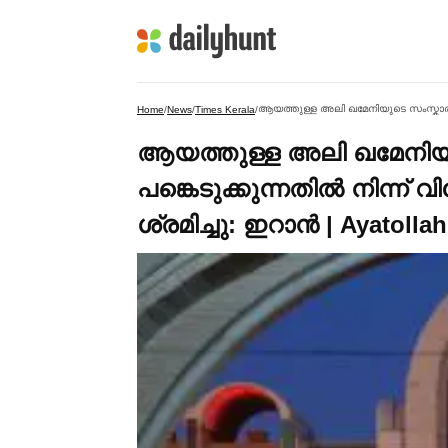
Home
/
News
/
Times Kerala
/
ആയത്തുള്ള അലി ഖമേനിയു
പങ്കെടുക്കുന്നതില്‍ നിന്
ശ്രമിച്ചു: ഇറാൻ | Ayatolla