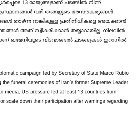
പ്പെടെ 13 രാജ്യങ്ങളാണ് ചടങ്ങില്‍ നിന്ന്
 ആസ്ഥാനങ്ങള്‍ വഴി തങ്ങളുടെ അസൗകര്യങ്ങള്‍
്യങ്ങള്‍ താഴ്ന്ന റാങ്കിലുള്ള പ്രതിനിധികളെ അയക്കാൻ
്തങ്ങള്‍ അത് സ്വീകരിക്കാൻ തയ്യാറായില്ല. നിലവില്‍
 ഖമേനിയുടെ വിടവാങ്ങല്‍ ചടങ്ങുകള്‍ ഇറാനില്‍
iplomatic campaign led by Secretary of State Marco Rubio
ng the funeral ceremonies of Iran’s former Supreme Leader
an media, US pressure led at least 13 countries from
or scale down their participation after warnings regarding