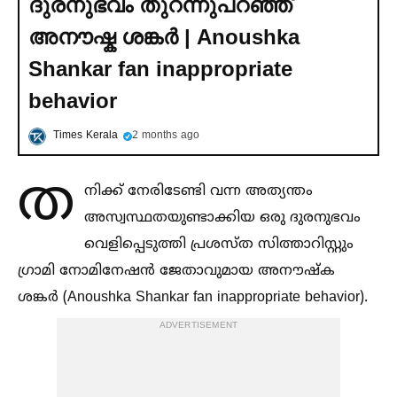
ദുരനുഭവം തുറന്നുപറഞ്ഞ്
അനൗഷ്ക ശങ്കര്‍ | Anoushka
Shankar fan inappropriate
behavior
Times Kerala
2 months ago
ത
നിക്ക് നേരിടേണ്ടി വന്ന അത്യന്തം
അസ്വസ്ഥതയുണ്ടാക്കിയ ഒരു ദുരനുഭവം
വെളിപ്പെടുത്തി പ്രശസ്ത സിത്താറിസ്റ്റും
ഗ്രാമി നോമിനേഷൻ ജേതാവുമായ അനൗഷ്‌ക
ശങ്കർ (Anoushka Shankar fan inappropriate behavior).
ADVERTISEMENT