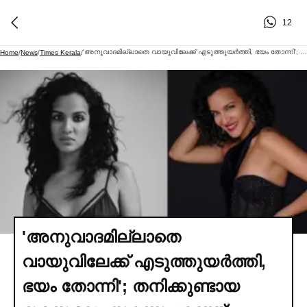
12
'അനുവാദമില്ലാതെ വായുവിലേക്ക് എടുത്തുയര്‍ത്തി, ഭയം തോന്നി'; തനിക്കുണ്ടായ ദുരനുഭവം തുറന്നുപറഞ്ഞ് അനൗഷ്ക ശങ്കര്‍ | Anoushka Shankar Fan Inappropriate Behavior
Home
/
News
/
Times Kerala
/
'അനുവാദമില്ലാതെ
വായുവിലേക്ക് എടുത്തുയര്‍ത്തി,
ഭയം തോന്നി'; തനിക്കുണ്ടായ