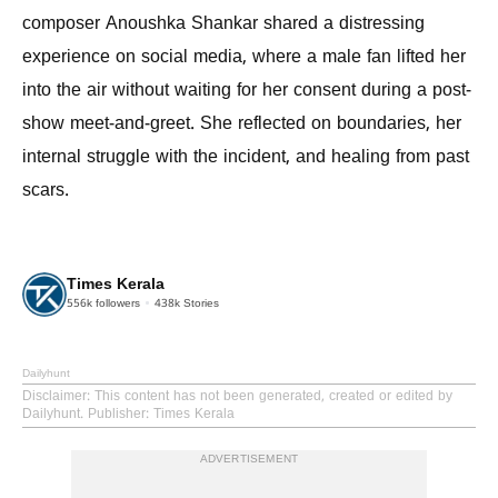
composer Anoushka Shankar shared a distressing
experience on social media, where a male fan lifted her
into the air without waiting for her consent during a post-
show meet-and-greet. She reflected on boundaries, her
internal struggle with the incident, and healing from past
scars.
Times Kerala
556k
followers
438k
Stories
Dailyhunt
Disclaimer
: This content has not been generated, created or edited by
Dailyhunt. Publisher: Times Kerala
ADVERTISEMENT