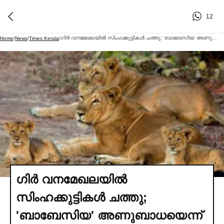
12
ഗിര്‍ വനമേഖലയില്‍ സിംഹക്കുട്ടികള്‍ ചത്തു; 'ബാബേസിയ' അണുബാധയെന്ന് സ്ഥിരീകരണം, രോഗബാധിതരായ സിംഹങ്ങള്‍ നിരീക്ഷണത്തില്‍ | Asiatic Lion Cubs Die Gir Forest
Home
/
News
/
Times Kerala
/
ഗിര്‍ വനമേഖലയില്‍
സിംഹക്കുട്ടികള്‍ ചത്തു;
'ബാബേസിയ' അണുബാധയെന്ന്