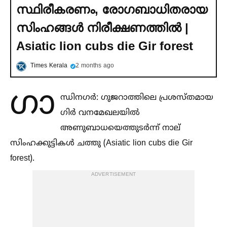
സ്ഥിരീകരണം, രോഗബാധിതരായ
സിംഹങ്ങള്‍ നിരീക്ഷണത്തില്‍ |
Asiatic lion cubs die Gir forest
Times Kerala
2 months ago
ഗാ
ന്ധിനഗർ: ഗുജറാത്തിലെ പ്രശസ്തമായ
ഗിർ വനമേഖലയില്‍
അണുബാധയെത്തുടർന്ന് നാല്
സിംഹക്കുട്ടികള്‍ ചത്തു (Asiatic lion cubs die Gir
forest).
ADVERTISEMENT