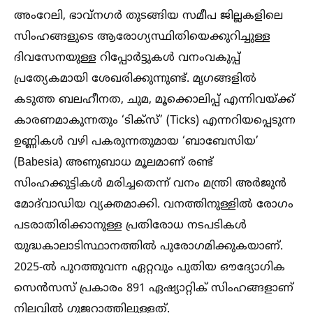
അംറേലി, ഭാവ്‌നഗർ തുടങ്ങിയ സമീപ ജില്ലകളിലെ
സിംഹങ്ങളുടെ ആരോഗ്യസ്ഥിതിയെക്കുറിച്ചുള്ള
ദിവസേനയുള്ള റിപ്പോർട്ടുകള്‍ വനംവകുപ്പ്
പ്രത്യേകമായി ശേഖരിക്കുന്നുണ്ട്. മൃഗങ്ങളില്‍
കടുത്ത ബലഹീനത, ചുമ, മൂക്കൊലിപ്പ് എന്നിവയ്ക്ക്
കാരണമാകുന്നതും ‘ടിക്സ്’ (Ticks) എന്നറിയപ്പെടുന്ന
ഉണ്ണികള്‍ വഴി പകരുന്നതുമായ ‘ബാബേസിയ’
(Babesia) അണുബാധ മൂലമാണ് രണ്ട്
സിംഹക്കുട്ടികള്‍ മരിച്ചതെന്ന് വനം മന്ത്രി അർജുൻ
മോദ്‌വാഡിയ വ്യക്തമാക്കി. വനത്തിനുള്ളില്‍ രോഗം
പടരാതിരിക്കാനുള്ള പ്രതിരോധ നടപടികള്‍
യുദ്ധകാലാടിസ്ഥാനത്തില്‍ പുരോഗമിക്കുകയാണ്.
2025-ല്‍ പുറത്തുവന്ന ഏറ്റവും പുതിയ ഔദ്യോഗിക
സെൻസസ് പ്രകാരം 891 ഏഷ്യാറ്റിക് സിംഹങ്ങളാണ്
നിലവില്‍ ഗുജറാത്തിലുള്ളത്.