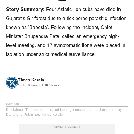
Story Summary:
Four Asiatic lion cubs have died in
Gujarat’s Gir forest due to a tick-borne parasitic infection
known as ‘Babesia’. Following the incident, Chief
Minister Bhupendra Patel called an emergency high-
level meeting, and 17 symptomatic lions were placed in
isolation under strict medical surveillance.
Times Kerala
556k
followers
438k
Stories
Dailyhunt
Disclaimer
: This content has not been generated, created or edited by
Dailyhunt. Publisher: Times Kerala
ADVERTISEMENT