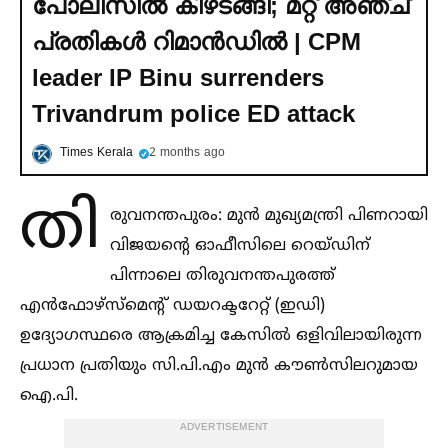
പോലീസില്‍ കീഴടങ്ങി; മറ്റ് അഞ്ച്
പ്രതികള്‍ റിമാൻഡില്‍ | CPM
leader IP Binu surrenders
Trivandrum police ED attack
Times Kerala
2 months ago
തി
രുവനന്തപുരം: മുൻ മുഖ്യമന്ത്രി പിണറായി
വിജയന്റെ ഓഫീസിലെ റെയ്ഡിന്
പിന്നാലെ തിരുവനന്തപുരത്ത്
എൻഫോഴ്സ്മെന്റ് ഡയറക്ടറേറ്റ് (ഇഡി)
ഉദ്യോഗസ്ഥരെ ആക്രമിച്ച കേസില്‍ ഒളിവിലായിരുന്ന
പ്രധാന പ്രതിയും സി.പി.എം മുൻ കൗണ്‍സിലറുമായ
ഐ.പി.
ADVERTISEMENT