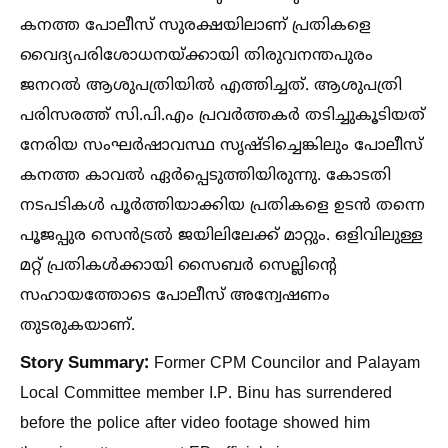
കനത്ത പോലീസ് സുരക്ഷയിലാണ് പ്രതികളെ
വൈദ്യപരിശോധനയ്ക്കായി തിരുവനന്തപുരം
ജനറല്‍ ആശുപത്രിയില്‍ എത്തിച്ചത്. ആശുപത്രി
പരിസരത്ത് സി.പി.എം പ്രവർത്തകർ തടിച്ചുകൂടിയത്
നേരിയ സംഘർഷാവസ്ഥ സൃഷ്ടിച്ചെങ്കിലും പോലീസ്
കനത്ത കാവല്‍ ഏർപ്പെടുത്തിയിരുന്നു. കോടതി
നടപടികള്‍ പൂർത്തിയാക്കിയ പ്രതികളെ ഉടൻ തന്നെ
പൂജപ്പുര സെൻട്രല്‍ ജയിലിലേക്ക് മാറ്റും. ഒളിവിലുള്ള
മറ്റ് പ്രതികള്‍ക്കായി സൈബർ സെല്ലിന്റെ
സഹായത്തോടെ പോലീസ് അന്വേഷണം
തുടരുകയാണ്.
Story Summary:
Former CPM Councilor and Palayam
Local Committee member I.P. Binu has surrendered
before the police after video footage showed him