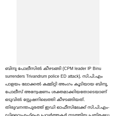
ബിനു പോലീസില്‍ കീഴടങ്ങി (CPM leader IP Binu
surrenders Trivandrum police ED attack). സി.പി.എം
പാളയം ലോക്കല്‍ കമ്മിറ്റി അംഗം കൂടിയായ ബിനു,
പോലീസ് അന്വേഷണം ശക്തമാക്കിയതോടെയാണ്
ഒടുവില്‍ സ്റ്റേഷനിലെത്തി കീഴടങ്ങിയത്.
തിരുവനന്തപുരത്ത് ഇഡി ഓഫീസിലേക്ക് സി.പി.എം-
ഡിവൈഎഫ്‌ഐ പ്രവർത്തകർ നടത്തിയ പ്രതിഷേധ