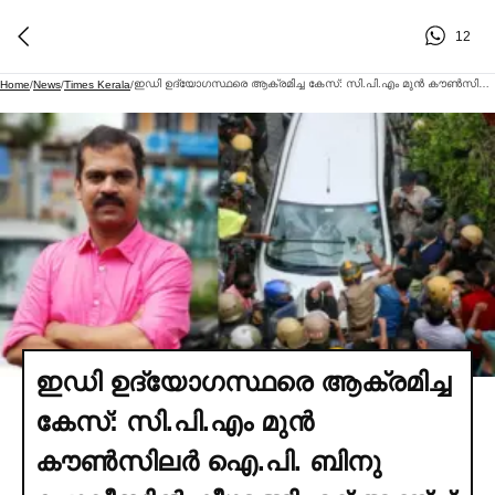
12
ഇഡി ഉദ്യോഗസ്ഥരെ ആക്രമിച്ച കേസ്: സി.പി.എം മുൻ കൗണ്‍സിലര്‍ ഐ.പി. ബിനു പോലീസില്‍ കീഴടങ്ങി; മറ്റ് അഞ്ച് പ്രതികള്‍ റിമാൻഡില്‍ | CPM Leader IP Binu Surrenders Trivandrum Police ED Attack
Home
/
News
/
Times Kerala
/
ഇഡി ഉദ്യോഗസ്ഥരെ ആക്രമിച്ച
കേസ്: സി.പി.എം മുൻ
കൗണ്‍സിലര്‍ ഐ.പി. ബിനു