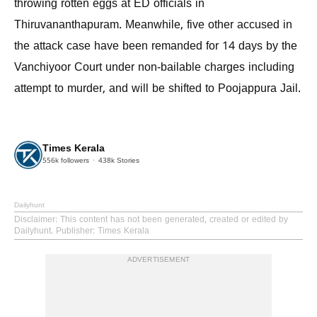
throwing rotten eggs at ED officials in
Thiruvananthapuram. Meanwhile, five other accused in
the attack case have been remanded for 14 days by the
Vanchiyoor Court under non-bailable charges including
attempt to murder, and will be shifted to Poojappura Jail.
Times Kerala
556k
followers
438k
Stories
Dailyhunt
Disclaimer
: This content has not been generated, created or edited by
Dailyhunt. Publisher: Times Kerala
ADVERTISEMENT