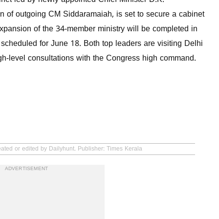
net led by newly appointed Chief Minister D.K.
n of outgoing CM Siddaramaiah, is set to secure a cabinet
 expansion of the 34-member ministry will be completed in
scheduled for June 18. Both top leaders are visiting Delhi
r high-level consultations with the Congress high command.
eated or edited by Dailyhunt. Publisher: Times Kerala
ADVERTISEMENT