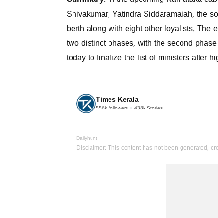
Summary
: In the upcoming Karnataka cabi
Shivakumar, Yatindra Siddaramaiah, the so
berth along with eight other loyalists. The
two distinct phases, with the second phase 
today to finalize the list of ministers afte
Times Kerala
556k
followers
438k
Stories
Dailyhunt
Disclaimer
: This content has not been generated, cr