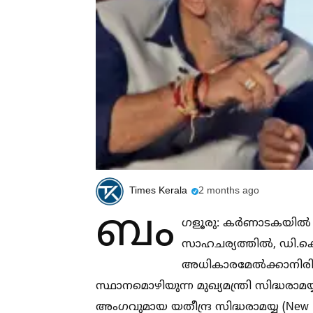
Times Kerala
2 months ago
ബം
ഗളൂരു: കർണാടകയില്‍
സാഹചര്യത്തില്‍, ഡി.കെ
അധികാരമേല്‍ക്കാനിരിക്ക
സ്ഥാനമൊഴിയുന്ന മുഖ്യമന്ത്രി സിദ്ധരാമ
അംഗവുമായ യതീന്ദ്ര സിദ്ധരാമയ്യ (New Kar