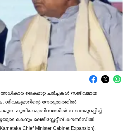
 അധികാര കൈമാറ്റ ചർച്ചകള്‍ സജീവമായ
. ശിവകുമാറിന്റെ നേതൃത്വത്തില്‍
ുന്ന പുതിയ മന്ത്രിസഭയില്‍ സ്ഥാനമുറപ്പിച്ച്‌
യ്യയുടെ മകനും ലെജിസ്ലേറ്റീവ് കൗണ്‍സില്‍
nataka Chief Minister Cabinet Expansion).