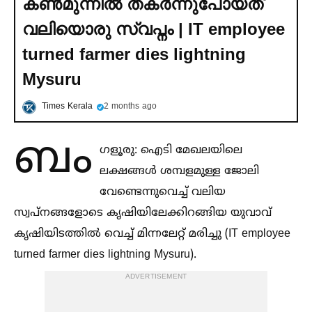
കണ്‍മുന്നില്‍ തകര്‍ന്നുപോയത്
വലിയൊരു സ്വപ്നം | IT employee
turned farmer dies lightning
Mysuru
Times Kerala
2 months ago
ബം
ഗളൂരു: ഐടി മേഖലയിലെ
ലക്ഷങ്ങള്‍ ശമ്പളമുള്ള ജോലി
വേണ്ടെന്നുവെച്ച്‌ വലിയ
സ്വപ്നങ്ങളോടെ കൃഷിയിലേക്കിറങ്ങിയ യുവാവ്
കൃഷിയിടത്തില്‍ വെച്ച്‌ മിന്നലേറ്റ് മരിച്ചു (IT employee
turned farmer dies lightning Mysuru).
ADVERTISEMENT