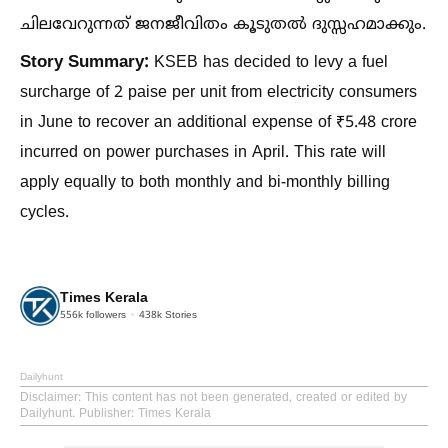
ചിലവേറുന്നത് ജനജീവിതം കൂടുതല്‍ ദുസ്സഹമാക്കും.
Story Summary:
KSEB has decided to levy a fuel
surcharge of 2 paise per unit from electricity consumers
in June to recover an additional expense of ₹5.48 crore
incurred on power purchases in April. This rate will
apply equally to both monthly and bi-monthly billing
cycles.
Times Kerala
556k
followers
438k
Stories
Dailyhunt
Disclaimer
: This content has not been generated, created or edited by
Dailyhunt. Publisher: Times Kerala