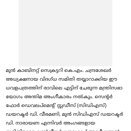
മുൻ കാബിനറ്റ് സെക്രട്ടറി കെ.എം. ചന്ദ്രശേഖർ
അധ്യക്ഷനായ വിദഗ്ധ സമിതി തയ്യാറാക്കിയ ഈ
ധവളപത്രത്തിന് രാവിലെ എട്ടിന് ചേരുന്ന മന്ത്രിസഭാ
യോഗം അന്തിമ അംഗീകാരം നല്‍കും. സെന്റർ
ഫോർ ഡെവലപ്‌മെന്റ് സ്റ്റഡീസ് (സിഡിഎസ്)
ഡയറക്ടർ ഡി. വീരമണി, മുൻ സിഡിഎസ് ഡയറക്ടർ
ഡി. നാരായണ എന്നിവർ അംഗങ്ങളായ