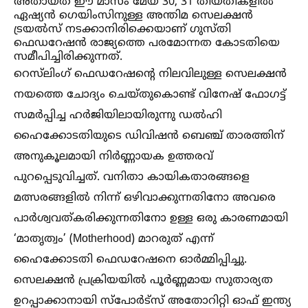
അതായത് ഈ മാസം മേയ് 30, 31 തീയതികളില്‍
ഏഷ്യൻ ഗെയിംസിനുള്ള അന്തിമ സെലക്ഷൻ
ട്രയല്‍സ് നടക്കാനിരിക്കെയാണ് ഗുസ്തി
ഫെഡറേഷൻ രാജ്യത്തെ പരമോന്നത കോടതിയെ
സമീപിച്ചിരിക്കുന്നത്.
റെസ്‌ലിംഗ് ഫെഡറേഷന്റെ നിലവിലുള്ള സെലക്ഷൻ
നയത്തെ ചോദ്യം ചെയ്തുകൊണ്ട് വിനേഷ് ഫോഗട്ട്
സമർപ്പിച്ച ഹർജിയിലായിരുന്നു ഡല്‍ഹി
ഹൈക്കോടതിയുടെ ഡിവിഷൻ ബെഞ്ച് താരത്തിന്
അനുകൂലമായി നിർണ്ണായക ഉത്തരവ്
പുറപ്പെടുവിച്ചത്. വനിതാ കായികതാരങ്ങളെ
മത്സരങ്ങളില്‍ നിന്ന് ഒഴിവാക്കുന്നതിനോ അവരെ
പാർശ്വവത്കരിക്കുന്നതിനോ ഉള്ള ഒരു കാരണമായി
‘മാതൃത്വം’ (Motherhood) മാറരുത് എന്ന്
ഹൈക്കോടതി ഫെഡറേഷനെ ഓർമ്മിപ്പിച്ചു.
സെലക്ഷൻ പ്രക്രിയയില്‍ പൂർണ്ണമായ സുതാര്യത
ഉറപ്പാക്കാനായി സ്പോർട്സ് അതോറിറ്റി ഓഫ് ഇന്ത്യ