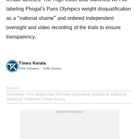
labeling Phogat's Paris Olympics weight disqualification
as a “national shame” and ordered independent
oversight and video recording of the trials to ensure
transparency.
Times Kerala
556k
followers
438k
Stories
Dailyhunt
Disclaimer
: This content has not been generated, created or edited by
Dailyhunt. Publisher: Times Kerala
ADVERTISEMENT