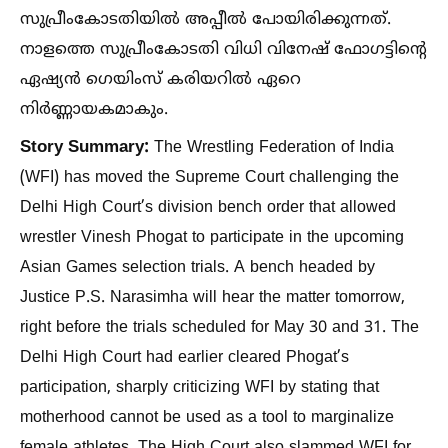
സുപ്രീംകോടതിയില്‍ അപ്പീല്‍ പോയിരിക്കുന്നത്.
നാളത്തെ സുപ്രീംകോടതി വിധി വിനേഷ് ഫോഗട്ടിന്റെ
ഏഷ്യൻ ഗെയിംസ് കരിയറില്‍ ഏറെ
നിർണ്ണായകമാകും.
Story Summary:
The Wrestling Federation of India
(WFI) has moved the Supreme Court challenging the
Delhi High Court’s division bench order that allowed
wrestler Vinesh Phogat to participate in the upcoming
Asian Games selection trials. A bench headed by
Justice P.S. Narasimha will hear the matter tomorrow,
right before the trials scheduled for May 30 and 31. The
Delhi High Court had earlier cleared Phogat’s
participation, sharply criticizing WFI by stating that
motherhood cannot be used as a tool to marginalize
female athletes. The High Court also slammed WFI for