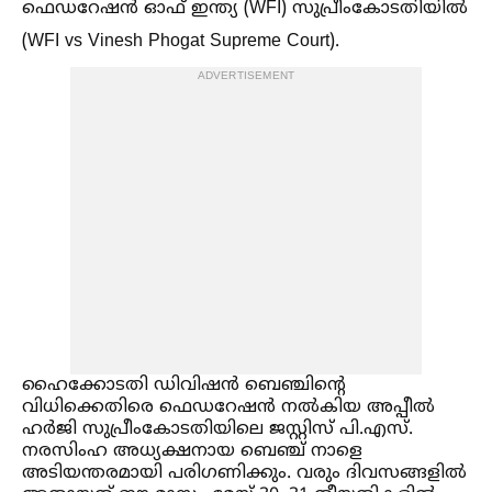
ഫെഡറേഷൻ ഓഫ് ഇന്ത്യ (WFI) സുപ്രീംകോടതിയില്‍
(WFI vs Vinesh Phogat Supreme Court).
ADVERTISEMENT
ഹൈക്കോടതി ഡിവിഷൻ ബെഞ്ചിന്റെ
വിധിക്കെതിരെ ഫെഡറേഷൻ നല്‍കിയ അപ്പീല്‍
ഹർജി സുപ്രീംകോടതിയിലെ ജസ്റ്റിസ് പി.എസ്.
നരസിംഹ അധ്യക്ഷനായ ബെഞ്ച് നാളെ
അടിയന്തരമായി പരിഗണിക്കും. വരും ദിവസങ്ങളില്‍