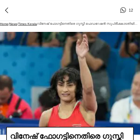
12
വിനേഷ് ഫോഗട്ടിനെതിരെ ഗുസ്തി ഫെഡറേഷൻ സുപ്രീംകോടതിയില്‍; ഹൈക്കോടതി ഉത്തരവിനെതിരെ അപ്പീല്‍, കേസ് നാളെ പരിഗണിക്കും | WFI Vs Vinesh Phogat Supreme Court
Home
/
News
/
Times Kerala
/
വിനേഷ് ഫോഗട്ടിനെതിരെ ഗുസ്തി