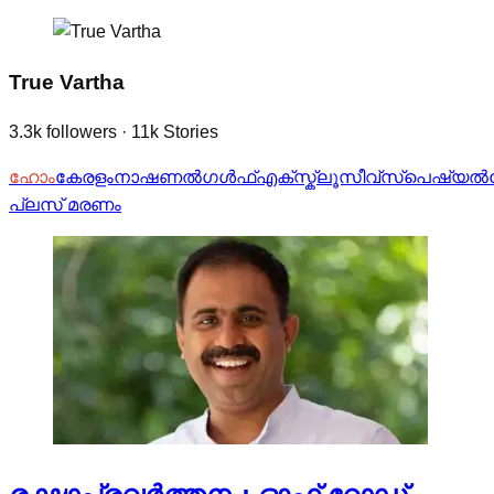
True Vartha
3.3k
followers
·
11k
Stories
ഹോം
കേരളം
നാഷണല്‍
ഗള്‍ഫ്
എക്സ്ക്ലൂസീവ്
സ്പെഷ്യല്‍
പ്ലസ്
മരണം