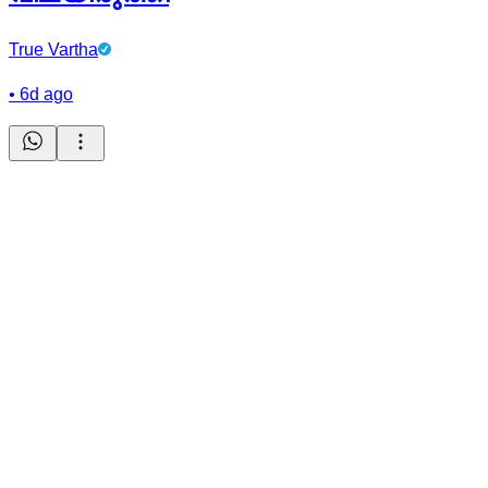
True Vartha
•
6d ago