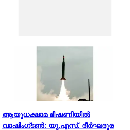
ആയുധക്ഷാമ ഭീഷണിയില്‍
വാഷിംഗ്ടണ്‍: യു.എസ്. ദീര്‍ഘദൂര