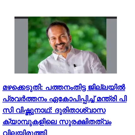
മഴക്കെടുതി: പത്തനംതിട്ട ജില്ലയില്‍
പ്രവര്‍ത്തനം ഏകോപിപ്പിച്ച്‌ മന്ത്രി പി
സി വിഷ്ണുനാഥ്: ദുരിതാശ്വാസ
ക്യാമ്പുകളിലെ സുരക്ഷിതത്വം
വിലയിരുത്തി