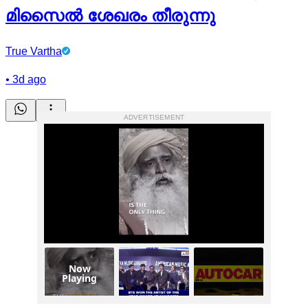
മിസൈല്‍ ശേഖരം തീരുന്നു
True Vartha
•
3d ago
ADVERTISEMENT
Now
Playing