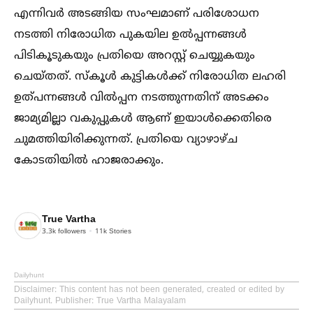
എന്നിവര്‍ അടങ്ങിയ സംഘമാണ് പരിശോധന
നടത്തി നിരോധിത പുകയില ഉല്‍പ്പന്നങ്ങള്‍
പിടികൂടുകയും പ്രതിയെ അറസ്റ്റ് ചെയ്യുകയും
ചെയ്തത്. സ്‌കൂള്‍ കുട്ടികള്‍ക്ക് നിരോധിത ലഹരി
ഉത്പന്നങ്ങള്‍ വില്‍പ്പന നടത്തുന്നതിന് അടക്കം
ജാമ്യമില്ലാ വകുപ്പുകള്‍ ആണ് ഇയാള്‍ക്കെതിരെ
ചുമത്തിയിരിക്കുന്നത്. പ്രതിയെ വ്യാഴാഴ്ച
കോടതിയില്‍ ഹാജരാക്കും.
True Vartha
3.3k
followers
11k
Stories
Dailyhunt
Disclaimer
: This content has not been generated, created or edited by
Dailyhunt. Publisher: True Vartha Malayalam