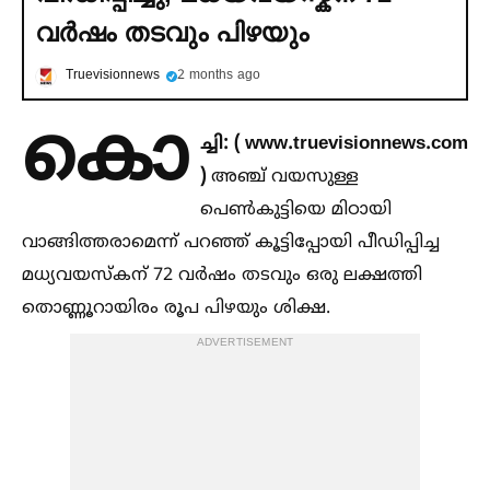
വ‍‍ര്‍ഷം തടവും പിഴയും
Truevisionnews
2 months ago
കൊ
ച്ചി: ( www.truevisionnews.com
)
അഞ്ച് വയസുള്ള
പെണ്‍കുട്ടിയെ മിഠായി
വാങ്ങിത്തരാമെന്ന് പറഞ്ഞ് കൂട്ടിപ്പോയി പീഡിപ്പിച്ച
മധ്യവയസ്കന് 72 വർഷം തടവും ഒരു ലക്ഷത്തി
തൊണ്ണൂറായിരം രൂപ പിഴയും ശിക്ഷ.
ADVERTISEMENT