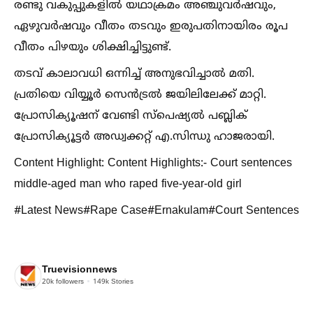
രണ്ടു വകുപ്പുകളില്‍ യഥാക്രമം അഞ്ചുവർഷവും,
ഏഴുവർഷവും വീതം തടവും ഇരുപതിനായിരം രൂപ
വീതം പിഴയും ശിക്ഷിച്ചിട്ടുണ്ട്.
തടവ് കാലാവധി ഒന്നിച്ച്‌ അനുഭവിച്ചാല്‍ മതി.
പ്രതിയെ വിയ്യൂർ സെൻട്രല്‍ ജയിലിലേക്ക് മാറ്റി.
പ്രോസിക്യൂഷന് വേണ്ടി സ്പെഷ്യല്‍ പബ്ലിക്
പ്രോസിക്യൂട്ടർ അഡ്വക്കറ്റ് എ.സിന്ധു ഹാജരായി.
Content Highlight: Content Highlights:- Court sentences
middle-aged man who raped five-year-old girl
#Latest News#Rape Case#Ernakulam#Court Sentences
Truevisionnews
20k
followers
149k
Stories