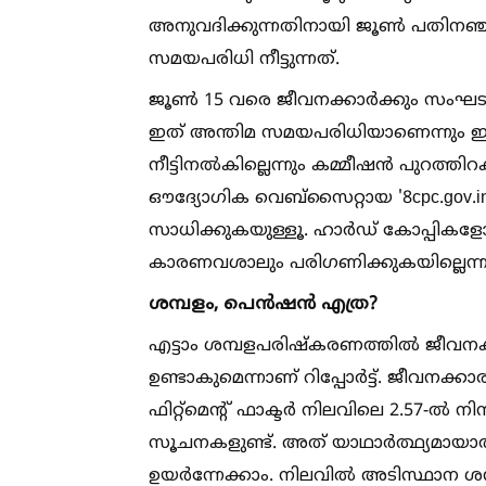
അനുവദിക്കുന്നതിനായി ജൂണ്‍ പതിനഞ്
സമയപരിധി നീട്ടുന്നത്.
ജൂണ്‍ 15 വരെ ജീവനക്കാർക്കും സംഘടനക
ഇത് അന്തിമ സമയപരിധിയാണെന്നും ഇ
നീട്ടിനല്‍കില്ലെന്നും കമ്മീഷൻ പുറത്തി
ഔദ്യോഗിക വെബ്സൈറ്റായ '8cpc.gov.in' 
സാധിക്കുകയുള്ളൂ. ഹാർഡ് കോപ്പ
കാരണവശാലും പരിഗണിക്കുകയില്ലെന്നും
ശമ്പളം, പെൻഷൻ എത്ര?
എട്ടാം ശമ്പളപരിഷ്കരണത്തില്‍ ജീവന
ഉണ്ടാകുമെന്നാണ് റിപ്പോർട്ട്. ജീവനക്ക
ഫിറ്റ്‌മെന്റ് ഫാക്ടർ നിലവിലെ 2.57-ല്‍ ന
സൂചനകളുണ്ട്. അത് യാഥാർത്ഥ്യമായാല്
ഉയർന്നേക്കാം. നിലവില്‍ അടിസ്ഥാന ശമ