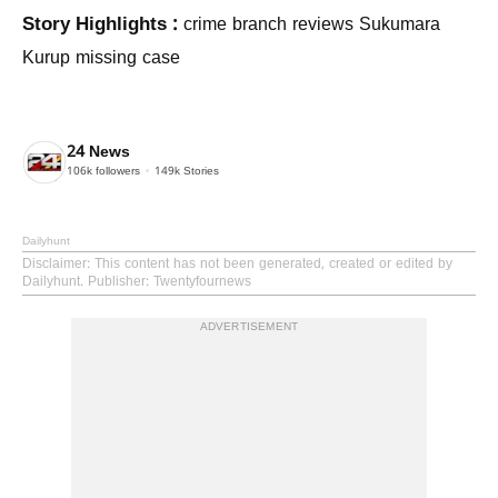
Story Highlights :
crime branch reviews Sukumara
Kurup missing case
24 News
106k
followers
149k
Stories
Dailyhunt
Disclaimer
: This content has not been generated, created or edited by
Dailyhunt. Publisher: Twentyfournews
ADVERTISEMENT