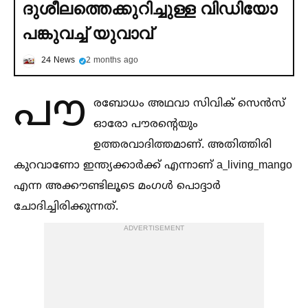
ദുശീലത്തെക്കുറിച്ചുള്ള വിഡിയോ
പങ്കുവച്ച്‌ യുവാവ്
24 News
2 months ago
പൗ
രബോധം അഥവാ സിവിക് സെൻസ്
ഓരോ പൗരന്റെയും
ഉത്തരവാദിത്തമാണ്. അതിത്തിരി
കുറവാണോ ഇന്ത്യക്കാർക്ക് എന്നാണ് a_living_mango
എന്ന അക്കൗണ്ടിലൂടെ മംഗള്‍ പൊദ്ദാർ
ചോദിച്ചിരിക്കുന്നത്.
ADVERTISEMENT