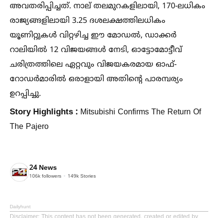
അവതരിപ്പിച്ചത്. നാല് തലമുറകളിലായി, 170-ലധികം
രാജ്യങ്ങളിലായി 3.25 ദശലക്ഷത്തിലധികം
യൂണിറ്റുകള്‍ വിറ്റഴിച്ച ഈ മോഡല്‍, ഡാക്കർ
റാലിയില്‍ 12 വിജയങ്ങള്‍ നേടി, ഓട്ടോമോട്ടീവ്
ചരിത്രത്തിലെ ഏറ്റവും വിജയകരമായ ഓഫ്-
റോഡർമാരില്‍ ഒരാളായി അതിന്റെ പാരമ്പര്യം
ഉറപ്പിച്ചു.
Story Highlights :
Mitsubishi Confirms The Return Of
The Pajero
24 News
106k
followers
149k
Stories
Dailyhunt
Disclaimer
: This content has not been generated, created or edited by