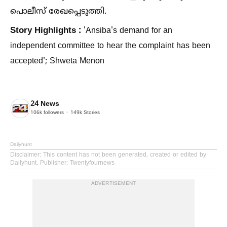
പൊലീസ് രേഖപ്പെടുത്തി.
Story Highlights :
'Ansiba's demand for an
independent committee to hear the complaint has been
accepted'; Shweta Menon
24 News
106k
followers
149k
Stories
Dailyhunt
Disclaimer
: This content has not been generated, created or edited by
Dailyhunt. Publisher: Twentyfournews
ADVERTISEMENT