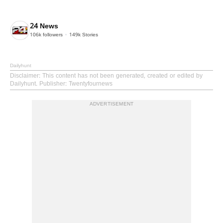
24 News
106k
followers
149k
Stories
Dailyhunt
Disclaimer
: This content has not been generated, created or edited by
Dailyhunt. Publisher: Twentyfournews
ADVERTISEMENT