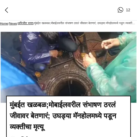
12
अभिजीत भारत
मुंबईत खळबळ;मोबाईलवरील संभाषण ठरलं जीवावर बेतणारं; उघड्या मॅनहोलमध्ये पडून व्यक्तीचा मृत्यू
Home
/
News
/
/
मुंबईत खळबळ;मोबाईलवरील संभाषण ठरलं
जीवावर बेतणारं; उघड्या मॅनहोलमध्ये पडून
व्यक्तीचा मृत्यू