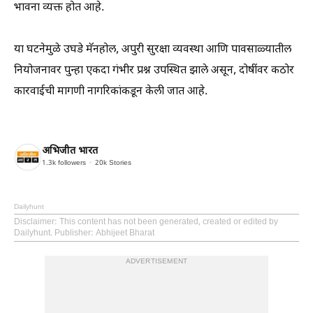
भावना व्यक्त होत आहे.
या घटनेमुळे उघडे मॅनहोल, अपुरी सुरक्षा व्यवस्था आणि पावसाळ्यातील
नियोजनावर पुन्हा एकदा गंभीर प्रश्न उपस्थित झाले असून, दोषींवर कठोर
कारवाईची मागणी नागरिकांकडून केली जात आहे.
अभिजीत भारत
1.3k
followers
20k
Stories
Dailyhunt
Disclaimer
: This content has not been generated, created or edited by
Dailyhunt. Publisher: Abhijeet Bharat
ADVERTISEMENT