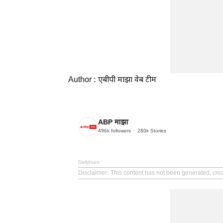
Author : एबीपी माझा वेब टीम
ABP माझा
496k
followers
280k
Stories
Dailyhunt
Disclaimer
: This content has not been generated, cre