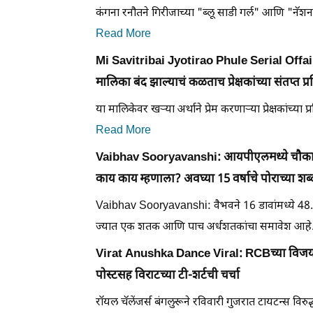
कंगना रनौतने गिरीजाच्या "ब्लू साडी गर्ल" आणि "नॅशन
Read More
Mi Savitribai Jyotirao Phule Serial Offair: घ
मालिका बंद झाल्याचं कळताच प्रेक्षकांच्या संतप्त प्
या मालिकेवर खऱ्या अर्थाने प्रेम करणाऱ्या प्रेक्षकांच्या 
Read More
Vaibhav Sooryavanshi: आयपीएलमध्ये चौकार ष
काय काय म्हणाला? अवघ्या 15 वर्षाचे पोराच्या शब
Vaibhav Sooryavanshi: वैभवने 16 डावांमध्ये 48.50 
ज्यात एक शतक आणि पाच अर्धशतकांचा समावेश आहे.
Virat Anushka Dance Viral: RCBच्या विजयानंत
पोस्टसह विराटच्या टी-शर्टची चर्चा
रॉयल चॅलेंजर्स बंगलुरूने रविवारी गुजरात टायटन्स विरुद