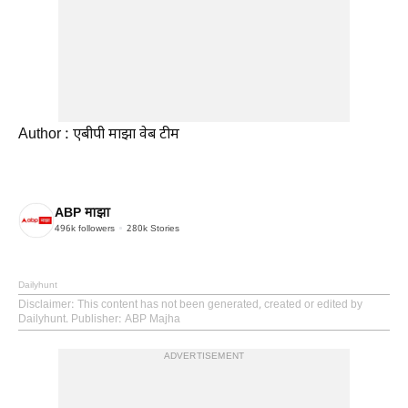
Author : एबीपी माझा वेब टीम
ABP माझा
496k
followers
280k
Stories
Dailyhunt
Disclaimer
: This content has not been generated, created or edited by
Dailyhunt. Publisher: ABP Majha
ADVERTISEMENT