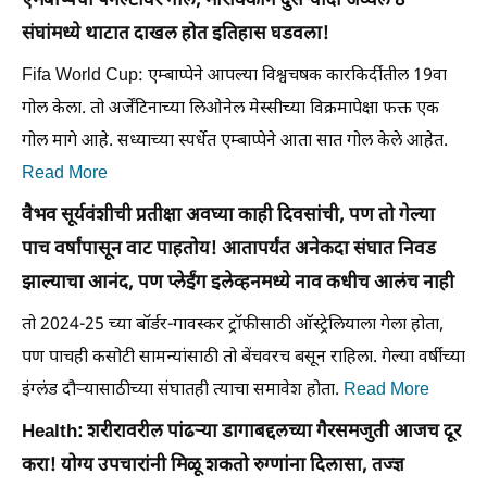
एमबाप्पेचा पेनल्टीवर गोल, मोरोक्कोने दुसऱ्यांदा अव्वल 8
संघांमध्ये थाटात दाखल होत इतिहास घडवला!
Fifa World Cup: एम्बाप्पेने आपल्या विश्वचषक कारकिर्दीतील 19वा
गोल केला. तो अर्जेंटिनाच्या लिओनेल मेस्सीच्या विक्रमापेक्षा फक्त एक
गोल मागे आहे. सध्याच्या स्पर्धेत एम्बाप्पेने आता सात गोल केले आहेत.
Read More
वैभव सूर्यवंशीची प्रतीक्षा अवघ्या काही दिवसांची, पण तो गेल्या
पाच वर्षांपासून वाट पाहतोय! आतापर्यंत अनेकदा संघात निवड
झाल्याचा आनंद, पण प्लेईंग इलेव्हनमध्ये नाव कधीच आलंच नाही
तो 2024-25 च्या बॉर्डर-गावस्कर ट्रॉफीसाठी ऑस्ट्रेलियाला गेला होता,
पण पाचही कसोटी सामन्यांसाठी तो बेंचवरच बसून राहिला. गेल्या वर्षीच्या
इंग्लंड दौऱ्यासाठीच्या संघातही त्याचा समावेश होता.
Read More
Health: शरीरावरील पांढऱ्या डागाबद्दलच्या गैरसमजुती आजच दूर
करा! योग्य उपचारांनी मिळू शकतो रुग्णांना दिलासा, तज्ज्ञ