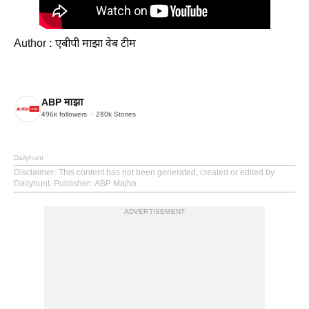
Author : एबीपी माझा वेब टीम
ABP माझा
496k
followers
280k
Stories
Dailyhunt
Disclaimer
: This content has not been generated, created or edited by
Dailyhunt. Publisher: ABP Majha
ADVERTISEMENT