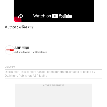
Author : सचिन गाड
ABP माझा
496k
followers
280k
Stories
Dailyhunt
Disclaimer
: This content has not been generated, created or edited by
Dailyhunt. Publisher: ABP Majha
ADVERTISEMENT