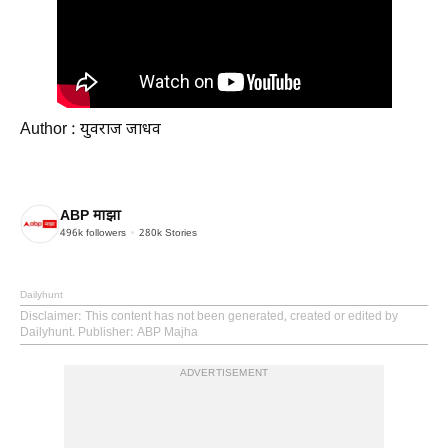
Author : युवराज जाधव
ABP माझा
496k
followers
280k
Stories
Dailyhunt
Disclaimer
: This content has not been generated, created or edited by
Dailyhunt. Publisher: ABP Majha
ADVERTISEMENT