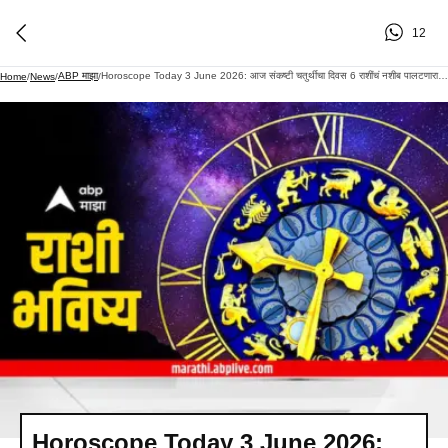
12
ABP माझा
Horoscope Today 3 June 2026: आज संकष्टी चतुर्थीचा दिवस 6 राशींचं नशीब पालटणारा! श्रीगणेशाच्या कृपेने आलेलं विघ्न टळणार, धनप्राप्ती, आजचे राशीभविष्य
Home
/
News
/
/
Horoscope Today 3 June 2026: