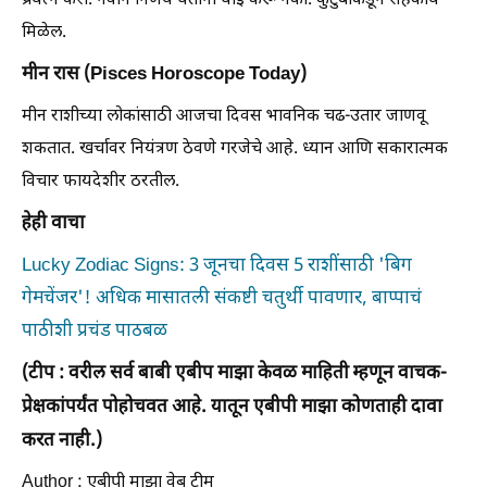
प्रयत्न करा. नवीन निर्णय घेताना घाई करू नका. कुटुंबाकडून सहकार्य
मिळेल.
मीन रास (Pisces Horoscope Today)
मीन राशीच्या लोकांसाठी आजचा दिवस भावनिक चढ-उतार जाणवू
शकतात. खर्चावर नियंत्रण ठेवणे गरजेचे आहे. ध्यान आणि सकारात्मक
विचार फायदेशीर ठरतील.
हेही वाचा
Lucky Zodiac Signs: 3 जूनचा दिवस 5 राशींसाठी 'बिग
गेमचेंजर'! अधिक मासातली संकष्टी चतुर्थी पावणार, बाप्पाचं
पाठीशी प्रचंड पाठबळ
(टीप : वरील सर्व बाबी एबीप माझा केवळ माहिती म्हणून वाचक-
प्रेक्षकांपर्यंत पोहोचवत आहे. यातून एबीपी माझा कोणताही दावा
करत नाही.)
Author : एबीपी माझा वेब टीम