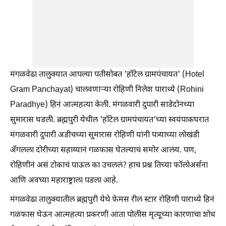
मंगळवेढा तालुक्यात आपल्या पतीसोबत 'हॉटेल ग्रामपंचायत' (Hotel
Gram Panchayat) चालवणाऱ्या रोहिणी निलेश पाराध्ये (Rohini
Paradhye) हिनं आत्महत्या केली. मंगळवारी दुपारी साडेदोनच्या
सुमारास घडली. ब्रह्मपुरी येथील 'हॉटेल ग्रामपंचायत'च्या स्वयंपाकघरात
मंगळवारी दुपारी अडीचच्या सुमारास रोहिणी यांनी पत्र्याच्या लोखंडी
अँगलला दोरीच्या सहाय्यानं गळफास घेतल्याचं समोर आलंय. पण,
रोहिणीनं असं टोकाचं पाऊल का उचललं? हाच प्रश्न तिच्या फॉलोअर्सना
आणि अवघ्या महाराष्ट्राला पडला आहे.
मंगळवेढा तालुक्यातील ब्रह्मपुरी येथे फेमस रील स्टार रोहिणी पाराध्ये हिनं
गळफास घेऊन आत्महत्या प्रकरणी आता पोलीस मृत्यूच्या कारणाचा शोध