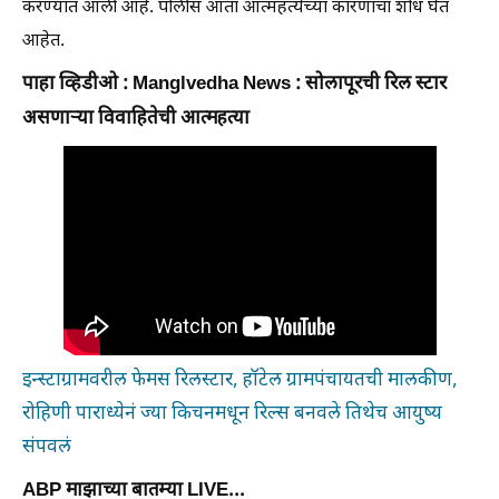
करण्यात आली आहे. पोलीस आता आत्महत्येच्या कारणाचा शोध घेत
आहेत.
पाहा व्हिडीओ : Manglvedha News : सोलापूरची रिल स्टार
असणाऱ्या विवाहितेची आत्महत्या
इन्स्टाग्रामवरील फेमस रिलस्टार, हॉटेल ग्रामपंचायतची मालकीण,
रोहिणी पाराध्येनं ज्या किचनमधून रिल्स बनवले तिथेच आयुष्य
संपवलं
ABP माझाच्या बातम्या LIVE...