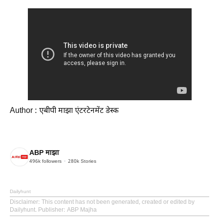
Author : एबीपी माझा एंटरटेनमेंट डेस्क
ABP माझा
496k
followers
280k
Stories
Dailyhunt
Disclaimer
: This content has not been generated, created or edited by
Dailyhunt. Publisher: ABP Majha