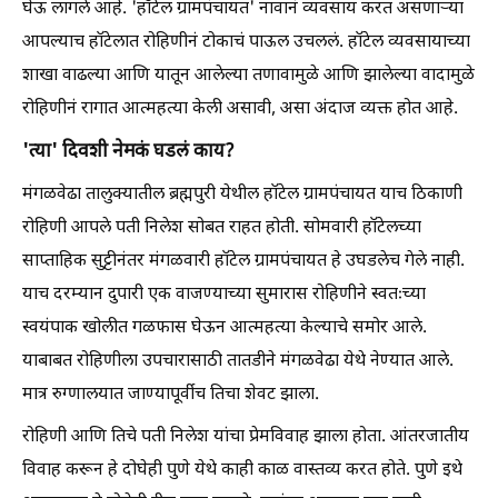
घेऊ लागले आहे. 'हॉटेल ग्रामपंचायत' नावानं व्यवसाय करत असणाऱ्या
आपल्याच हॉटेलात रोहिणीनं टोकाचं पाऊल उचललं. हॉटेल व्यवसायाच्या
शाखा वाढल्या आणि यातून आलेल्या तणावामुळे आणि झालेल्या वादामुळे
रोहिणीनं रागात आत्महत्या केली असावी, असा अंदाज व्यक्त होत आहे.
'त्या' दिवशी नेमकं घडलं काय?
मंगळवेढा तालुक्यातील ब्रह्मपुरी येथील हॉटेल ग्रामपंचायत याच ठिकाणी
रोहिणी आपले पती निलेश सोबत राहत होती. सोमवारी हॉटेलच्या
साप्ताहिक सुट्टीनंतर मंगळवारी हॉटेल ग्रामपंचायत हे उघडलेच गेले नाही.
याच दरम्यान दुपारी एक वाजण्याच्या सुमारास रोहिणीने स्वतःच्या
स्वयंपाक खोलीत गळफास घेऊन आत्महत्या केल्याचे समोर आले.
याबाबत रोहिणीला उपचारासाठी तातडीने मंगळवेढा येथे नेण्यात आले.
मात्र रुग्णालयात जाण्यापूर्वीच तिचा शेवट झाला.
रोहिणी आणि तिचे पती निलेश यांचा प्रेमविवाह झाला होता. आंतरजातीय
विवाह करून हे दोघेही पुणे येथे काही काळ वास्तव्य करत होते. पुणे इथे