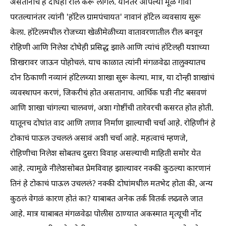
असतानाच हे दोघेही रील करू लागले. यानंतर आपल्या मूळ गावी
परतल्यानंतर त्यांनी 'हॉटेल ग्रामपंचायत' नावानं हॉटेल व्यवसाय सुरू
केला. हॉटेलमधील रोजच्या खेळीमेळीच्या वातावरणातील रील बनवून
रोहिणी आणि निलेश दोघेही प्रसिद्ध झाले आणि त्यांचं हॉटेलही यशाच्या
शिखरावर जाऊन पोहोचलं. याच काळात त्यांनी मंगळवेढा तालुक्यातच
दोन ठिकाणी नव्यानं हॉटेलच्या शाखा सुरू केल्या. मात्र, या दोन्ही शाखांचं
व्यवस्थापन करणं, जिकरीचं होत असतानाच. आर्थिक घडी नीट बसवणं
आणि शाखा चांगल्या चालवणं, अशा गोष्टींची तारेवरची कसरत होत होती.
यातूनच दोघांत वाद आणि तणाव निर्माण झाल्याची चर्चा आहे. रोहिणीनं हे
टोकाचं पाऊल उचललं असावं अशी चर्चा आहे. महत्वाचं म्हणजे,
रोहिणीचा निलेश सोबतच दुसरा विवाह असल्याची माहिती समोर येत
आहे. त्यामुळे नीलेशसोबत प्रेमविवाह झाल्यावर नक्की कुठल्या कारणानं
तिनं हे टोकाचं पाऊल उचललं? नक्की दोघांमधील मतभेद होता की, अन्य
कुठलं वेगळं कारण होतं का? याबाबत अनेक तर्क वितर्क लढवले जात
आहे. मात्र याबाबत मंगळवेढा पोलीस ठाण्यात अकस्मात मृत्यूची नोंद