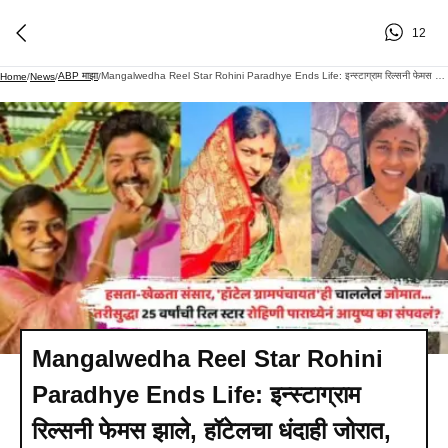
12
ABP माझा
Mangalwedha Reel Star Rohini Paradhye Ends Life: इन्स्टाग्राम रिल्सनी फेमस झाले, हॉटेलचा धंदाही जोरात, मग रिलस्टार रोहिणी पाराध्येनं आयुष्य का संपवलं? कारण समोर आलं
Home
/
News
/
/
Mangalwedha Reel Star Rohini
Paradhye Ends Life: इन्स्टाग्राम
रिल्सनी फेमस झाले, हॉटेलचा धंदाही जोरात,