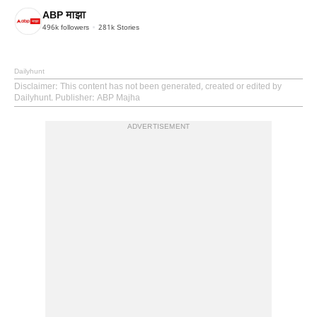
ABP माझा
496k
followers
281k
Stories
Dailyhunt
Disclaimer
: This content has not been generated, created or edited by
Dailyhunt. Publisher: ABP Majha
ADVERTISEMENT