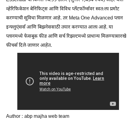
Essential ची किंमत 14.99 डॉलर (सुमारे 1,454 रुपये) आहे. यात
व्हेरिफिकेशन बेनिफिट्स आणि विविध प्लॅटफॉर्म्सवर स्वतःला प्रमोट
करण्याची सुविधा मिळणार आहे. तर Meta One Advanced प्लान
इन्फ्लुएंसर्स आणि बिझनेससाठी तयार करण्यात आला आहे. या
प्लानमध्ये फेसबुक फीड आणि सर्च रिझल्टमध्ये प्राधान्य मिळण्यासारखे
फीचर्स दिले जाणार आहेत.
Author : abp majha web team