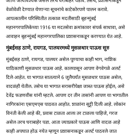
आणि अत्यावश्यक असेल तरच घराबाहेर पडावे. तसेच, प्रशासनाकडून
वेळोवेळी देण्यात येणाऱ्या सूचनांचे काटेकोरपणे पालन करावे.
आपत्कालीन परिस्थितीत तत्काळ मदतीसाठी बृहन्मुंबई
महानगरपालिकेच्या 1916 या मदतसेवा क्रमांकावर संपर्क साधावा, असे
आवाहन बृहन्मुंबई महानगरपालिका प्रशासनाकडून करण्यात येत आहे.
मुंबईसह ठाणे, रायगड, पालघरमध्ये मुसळधार पाऊस सुरु
मुंबईसह ठाणे, रायगड, पालघर असेल पुण्याचा काही भाग, नाशिक
याठिकाणी मुसळधार पाऊस आहे. कालपासून आपण वेगवेगळे अलर्ट
दिले आहेत. या भागात सातत्याने 6 जुलैपर्यंत मुसळधार पाऊस असेल,
वादळंही येतील. तसेच या भागात सरासरीपेक्षा जास्त पाऊस होईल, असे
देवेंद्र फडणवीस यांनी म्हटले. आपण दर तीन तासांनी आपण या भागातील
नागिरकांना एसएमएस पाठवत आहोत. शाळांना सुट्टी दिली आहे. लोकांन
विनंती केली आहे की, प्रवास टाळता आला तर टाळला पाहिजे, गरज
असेल तरच घराबाहेर पडा. आता ज्याप्रकारे पाऊस आणि वादळ आहे
काही अपघात होऊ नयेत म्हणून प्रशासनाकडून अलर्ट पाठवले जात