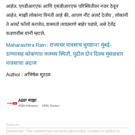
आहेत. एनडीआरएफ आणि एसडीआरएफ परिस्थितीवर नजर ठेवून
आहेत. माझी लोकांना विनंती आहे की, आपण नीट अलर्ट देतोय , लोकांनी
ते अलर्ट फॉलो करावेत, शक्यतो त्याप्रमाणे बाहेर पडावे, असे देवेंद्र
फडणवीस यांनी म्हटले.
Maharashtra Rain : राज्यभर पावसाचं धुमशान! मुंबई-
ठाण्यासह कोकणात जलमय स्थिती, पुढील दोन दिवस मुसळधार
पावसाचा अंदाज
Author : अभिषेक मुठाळ
ABP माझा
496k
followers
280k
Stories
Dailyhunt
Disclaimer
: This content has not been generated, created or edited by