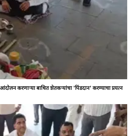
त आंदोलन करणाऱ्या बाधित शेतकऱ्यांचा 'पिंडदान' करण्याचा प्रयत्न