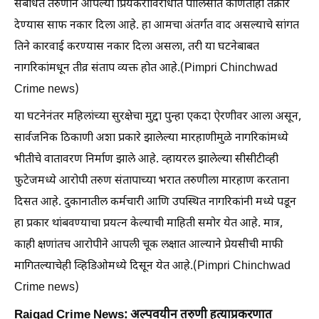
संबंधित तरुणीने आपल्या प्रियकराविरोधात पोलिसांत कोणतीही तक्रार
देण्यास साफ नकार दिला आहे. हा आमचा अंतर्गत वाद असल्याचे सांगत
तिने कारवाई करण्यास नकार दिला असला, तरी या घटनेबाबत
नागरिकांमधून तीव्र संताप व्यक्त होत आहे.(Pimpri Chinchwad
Crime news)
या घटनेनंतर महिलांच्या सुरक्षेचा मुद्दा पुन्हा एकदा ऐरणीवर आला असून,
सार्वजनिक ठिकाणी अशा प्रकारे झालेल्या मारहाणीमुळे नागरिकांमध्ये
भीतीचे वातावरण निर्माण झाले आहे. व्हायरल झालेल्या सीसीटीव्ही
फुटेजमध्ये आरोपी तरुण संतापाच्या भरात तरुणीला मारहाण करताना
दिसत आहे. दुकानातील कर्मचारी आणि उपस्थित नागरिकांनी मध्ये पडून
हा प्रकार थांबवण्याचा प्रयत्न केल्याची माहिती समोर येत आहे. मात्र,
काही क्षणांतच आरोपीने आपली चूक लक्षात आल्याने प्रेयसीची माफी
मागितल्याचेही व्हिडिओमध्ये दिसून येत आहे.(Pimpri Chinchwad
Crime news)
Raigad Crime News: अल्पवयीन तरुणी हत्याप्रकरणात