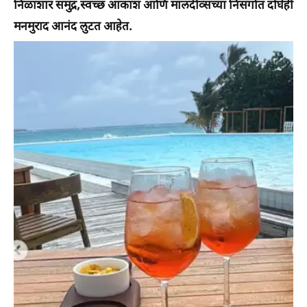
निळाशार समुद्र,स्वच्छ आकाश आणि मालदीव्सच्या निसर्गात दोघेही
मनमुराद आनंद लुटत आहेत.