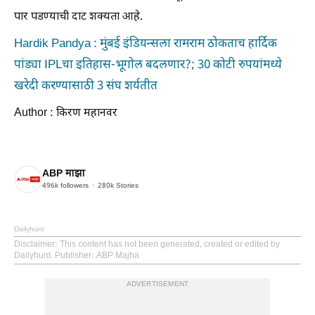
पार पडण्याची दाट शक्यता आहे.
Hardik Pandya : मुंबई इंडियन्सला रामराम ठोकताच हार्दिक
पांड्या IPLचा इतिहास-भूगोल बदलणार?; 30 कोटी रुपयांमध्ये
खरेदी करण्यासाठी 3 संघ शर्यतीत
Author : किरण महानवर
ABP माझा
496k
followers
280k
Stories
Dailyhunt
Disclaimer
: This content has not been generated, created or edited by
Dailyhunt. Publisher: ABP Majha
ADVERTISEMENT