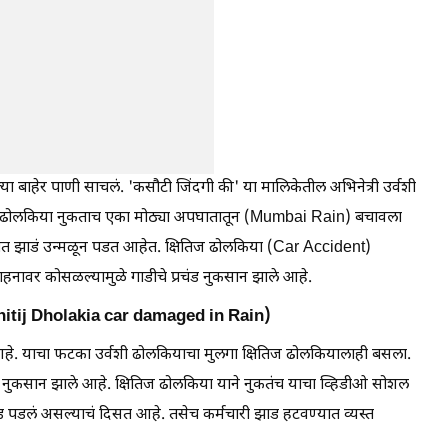
्या बाहेर पाणी साचलं. 'कसौटी जिंदगी की' या मालिकेतील अभिनेत्री उर्वशी
ज ढोलकिया नुकताच एका मोठ्या अपघातातून (Mumbai Rain) बचावला
 झाडं उन्मळून पडत आहेत. क्षितिज ढोलकिया (Car Accident)
हनावर कोसळल्यामुळे गाडीचे प्रचंड नुकसान झाले आहे.
shitij Dholakia car damaged in Rain)
े. याचा फटका उर्वशी ढोलकियाचा मुलगा क्षितिज ढोलकियालाही बसला.
ठे नुकसान झाले आहे. क्षितिज ढोलकिया याने नुकतंच याचा व्हिडीओ सोशल
ड पडलं असल्याचं दिसत आहे. तसेच कर्मचारी झाड हटवण्यात व्यस्त