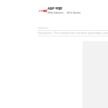
ABP माझा
496k
followers
281k
Stories
Dailyhunt
Disclaimer
: This content has not been generated, cre