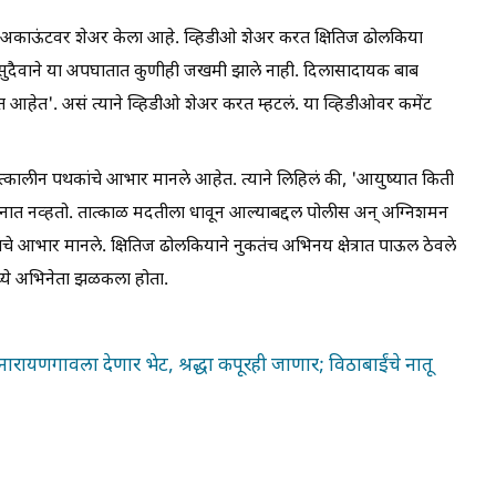
राम अकाऊंटवर शेअर केला आहे. व्हिडीओ शेअर करत क्षितिज ढोलकिया
. सुदैवाने या अपघातात कुणीही जखमी झाले नाही. दिलासादायक बाब
षित आहेत'. असं त्याने व्हिडीओ शेअर करत म्हटलं. या व्हिडीओवर कमेंट
पत्कालीन पथकांचे आभार मानले आहेत. त्याने लिहिलं की, 'आयुष्यात किती
 वाहनात नव्हतो. तात्काळ मदतीला धावून आल्याबद्दल पोलीस अन् अग्निशमन
े आभार मानले. क्षितिज ढोलकियाने नुकतंच अभिनय क्षेत्रात पाऊल ठेवले
मध्ये अभिनेता झळकला होता.
वी नारायणगावला देणार भेट, श्रद्धा कपूरही जाणार; विठाबाईंचे नातू