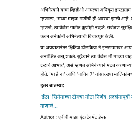
अभिनेत्याने याचा व्हिडीओ आपल्या अधिकृत इन्स्टाग्
म्हणाला, 'सध्या माझ्या गाडीची ही अवस्था झाली आहे
म्हणजे, त्यावेळेस गाडीत कुणीही नव्हते. सर्वजण सुरक्
करुन अनेकांनी अभिनेत्याची विचारपूस केली.
या अपघातानंतर क्षितिज ढोलकिया ने इन्स्टाग्रामवर आ
अनपेक्षित असू शकते. सुदैवाने त्या वेळेस मी माझ्या
दलाचे आभार', असं म्हणत अभिनेच्याने मदत करणाऱ्यांच
होते. 'मां है ना' आणि 'नागिन 7' यांसारख्या मालिकां
इतर बातम्या:
'ईठा' सिनेमाच्या टीमचा मोठा निर्णय, प्रदर्शनापूर्
म्हणाले...
Author : एबीपी माझा एंटरटेनमेंट डेस्क