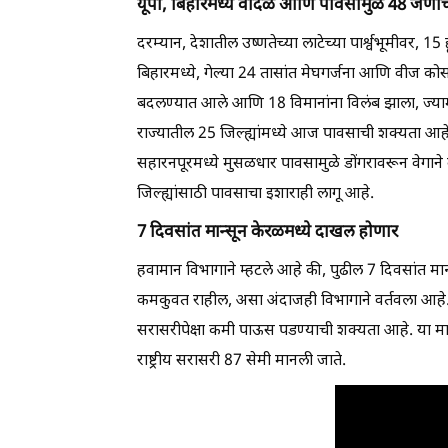
यूपी, बिहारमध्ये वादळ आणि पावसामुळे 48 जणांचा 
दरम्यान, देशातील उष्णतेच्या लाटेच्या पार्श्वभूमीवर, 1
बिहारमध्ये, गेल्या 24 तासांत मेघगर्जना आणि वीज कोसळ
बदलण्यात आले आणि 18 विमानांना विलंब झाला, ज्याम
राज्यातील 25 जिल्ह्यांमध्ये आज पावसाची शक्यता आहे. उत
सहारनपूरमध्ये मुसळधार पावसामुळे डोंगरावरून वेगाने व
जिल्ह्यांसाठी पावसाचा इशाराही लागू आहे.
7 दिवसांत मान्सून केरळमध्ये दाखल होणार
हवामान विभागाने म्हटले आहे की, पुढील 7 दिवसांत मान
कमकुवत राहील, असा अंदाजही विभागाने वर्तवला आहे. 
सरासरीपेक्षा कमी पाऊस पडण्याची शक्यता आहे. या मा
राष्ट्रीय सरासरी 87 सेमी मानली जाते.