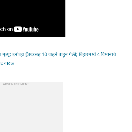
्यू; इनोव्हा ट्रॅक्टरसह 10 वाहने वाहून गेली; बिहारमध्ये 4 विमानांचे
पिट वादळ
ADVERTISEMENT