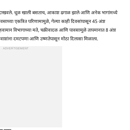
ूप दाखवले. धूळ खाली बसताच, आकाश ढगाळ झाले आणि अनेक भागांमध्ये
च्या एकत्रित परिणामामुळे, गेल्या काही दिवसांपासून 45 अंश
वामान विभागाच्या मते, चक्रीवादळ आणि पावसामुळे तापमानात 8 अंश
रहिवाशांना दमटपणा आणि उष्णतेपासून मोठा दिलासा मिळाला.
ADVERTISEMENT