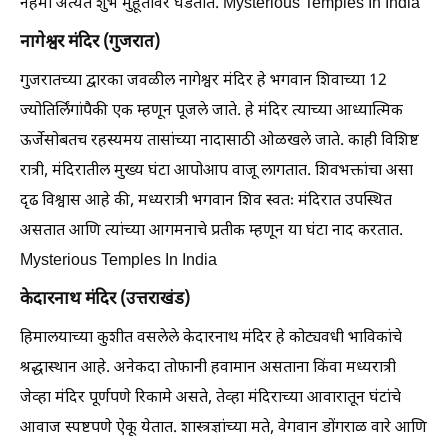
नेहमी अत्यंत शुभ मुहूर्तावर घडतात. Mysterious Temples In India
नागेश्वर मंदिर (गुजरात)
गुजरातच्या द्वारका जवळील नागेश्वर मंदिर हे भगवान शिवाच्या 12
ज्योतिर्लिंगांपैकी एक म्हणून पूजले जाते. हे मंदिर त्याच्या आध्यात्मिक
ऊर्जेसोबतच रहस्यमय तासांच्या नादासाठी ओळखले जाते. काही विशिष्ट
रात्री, मंदिरातील मुख्य घंटा आपोआप वाजू लागतात. शिवभक्तांचा असा
दृढ विश्वास आहे की, मध्यरात्री भगवान शिव स्वतः मंदिरात उपस्थित
असतात आणि त्यांच्या आगमनाचे प्रतीक म्हणून या घंटा नाद करतात.
Mysterious Temples In India
केदारनाथ मंदिर (उत्तराखंड)
हिमालयाच्या कुशीत वसलेले केदारनाथ मंदिर हे कोट्यवधी भाविकांचे
श्रद्धास्थान आहे. अनेकदा तोफानी हवामान असताना किंवा मध्यरात्री
जेव्हा मंदिर पूर्णपणे रिकामे असते, तेव्हा मंदिराच्या आवारातून घंटांचे
आवाज स्पष्टपणे ऐकू येतात. शास्त्रज्ञांच्या मते, वेगवान डोंगराळ वारे आणि