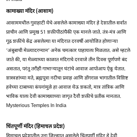
कामाख्या मंदिर (आसाम)
आसाममधील गुवाहाटी येथे असलेले कामाख्या मंदिर हे देशातील सर्वात
प्राचीन आणि प्रमुख 51 शक्तीपीठांपैकी एक मानले जाते. तंत्र-मंत्र आणि
गूढ शक्तींचे केंद्र असलेल्या या मंदिरात दरवर्षी आयोजित होणाऱ्या
‘अंबुबाची मेळ्यादरम्यान’ अनेक चमत्कार पाहायला मिळतात. असे म्हटले
जाते की, या मेळ्याच्या काळात मंदिराचे दरवाजे तीन दिवस पूर्णपणे बंद
असतात, परंतु तरीही गाभाऱ्यातून घंटांचे आवाज आपोआप ऐकू येतात.
शास्त्रज्ञांच्या मते, ब्रह्मपुत्रा नदीचा प्रवाह आणि डोंगराळ भागातील विशिष्ट
हवेच्या दाबाच्या कंपनांमुळे हा आवाज येऊ शकतो, मात्र तांत्रिक आणि
भाविक याला देवी कामाख्याच्या जागृत दैवी शक्तीचे प्रतीक मानतात.
Mysterious Temples In India
चिंतपूर्णी मंदिर (हिमाचल प्रदेश)
हिमाचल प्रदेशातील उना जिल्ह्यात असलेले चिंतपूर्णी मंदिर हे देवी